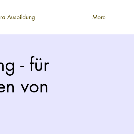
tra Ausbildung
More
ng - für
gen von