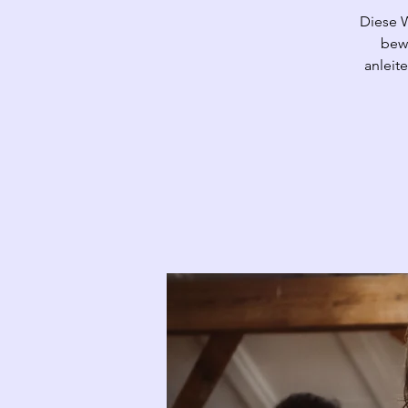
Diese 
bewu
anleit