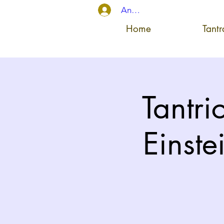
Anmelden
Home
Tant
Tantric
Einste