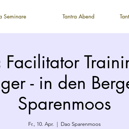
ra Seminare
Tantra Abend
Tan
 Facilitator Traini
iger - in den Ber
Sparenmoos
Fr., 10. Apr.
  |  
Dao Sparenmoos