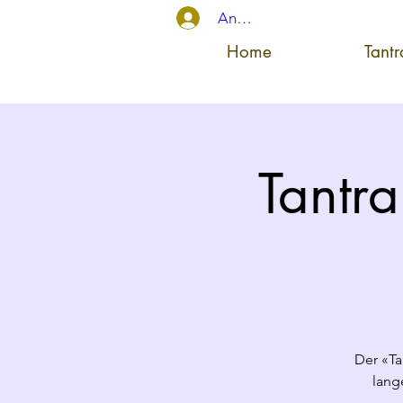
Anmelden
Home
Tant
Tantra
Der «Ta
lang