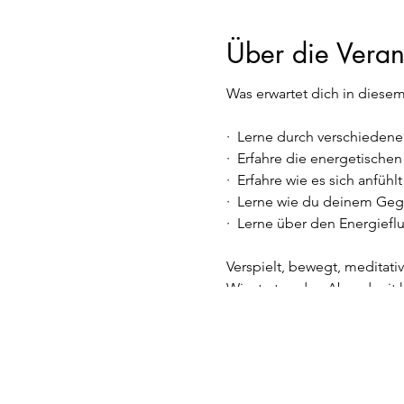
Über die Veran
Was erwartet dich in dies
· Lerne durch verschiedene
· Erfahre die energetische
· Erfahre wie es sich anfü
· Lerne wie du deinem Geg
· Lerne über den Energiefl
Verspielt, bewegt, meditati
Wir starten den Abend mit 
einfachen Bewegungs- und A
sind deine ersten Tools au
Tantra ermutigt uns unbeka
du lernen wie du deine Ener
Bewusstseinszustände befö