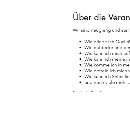
Über die Veran
Wir sind neugierig und stel
Wie erlebe ich Qualitä
Wie entdecke und ges
Wie kann ich mich tief
Wie kann ich meine i
Wie komme ich in mei
Wie befreie ich mich 
Wie kann ich Selbstlie
und noch viele mehr...
Es sind alle willkommen:
Einzelpersonen, Paare, all
Wichtig:
Wir gestalten einen sicher
ist beschränkt, daher ist 