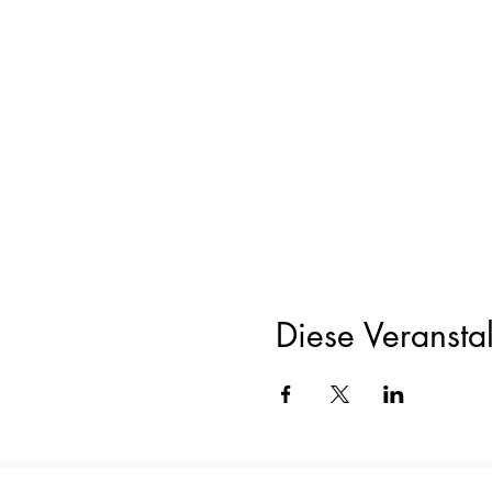
Mitnehmen:
Wasserflasche
Lockere und angenehme K
Die Teilnehmer/innen-Anzah
Energy-Austausch: CHF 55.-
Seid ihr das erste Mal dabei
Gerne sind wir bei Fragen f
Diese Veranstal