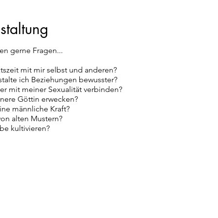
staltung
len gerne Fragen...
tszeit mit mir selbst und anderen?
talte ich Beziehungen bewusster?
er mit meiner Sexualität verbinden?
nnere Göttin erwecken?
ne männliche Kraft?
von alten Mustern?
be kultivieren?
e Geschlechtsidentitäten, verschiedene Beziehungsformen etc.
en Rahmen und jede Übung und Meditation ist eine Einladung.
eine vorherige Anmeldung erwünscht (dankeschön).