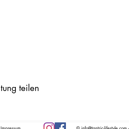
leidung
l ist beschränkt, daher ist eine vorherige Anmeldung erwünsc
?
ür euch da.
tung teilen
Impressum
©
info@tantric-lifestyle.com