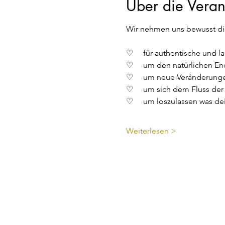
Über die Veran
Wir nehmen uns bewusst die 
♡     für authentische un
♡     um den natürlichen E
♡     um neue Veränderung
♡     um sich dem Fluss der
♡     um loszulassen was de
Weiterlesen >