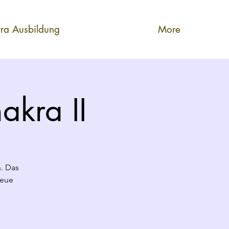
tra Ausbildung
More
akra II
. Das
neue