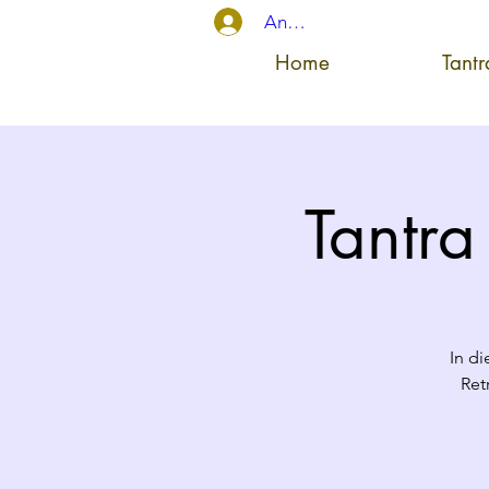
Anmelden
Home
Tant
Tantra
In d
Ret