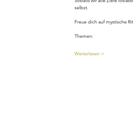
Sobald wir alle Ziele losla
selbst.
Freue dich auf mystische Ri
Themen:
Weiterlesen >