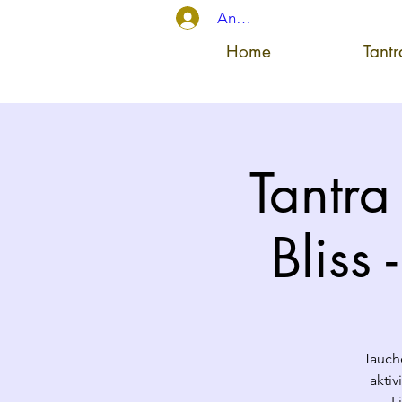
Anmelden
Home
Tant
Tantra
Bliss
Tauche
aktiv
L