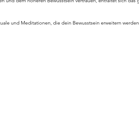
ssen und dem höheren Bewusstsein vertrauen, entfaltet sich das
tuale und Meditationen, die dein Bewusstsein erweitern werden