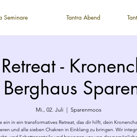
ra Seminare
Tantra Abend
Tan
 Retreat - Kronenc
 - Berghaus Spar
Mi., 02. Juli
  |  
Sparenmoos
 ein in ein transformatives Retreat, das dir hilft, dein Kronench
ieren und alle sieben Chakren in Einklang zu bringen. Wir integ
icht- und Schattenanteile und bewegen uns von der persönlich