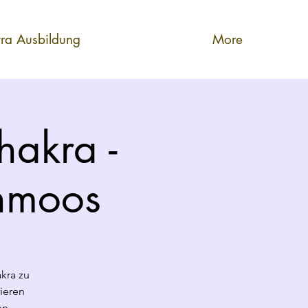
tra Ausbildung
More
hakra -
enmoos
akra zu
rieren
en