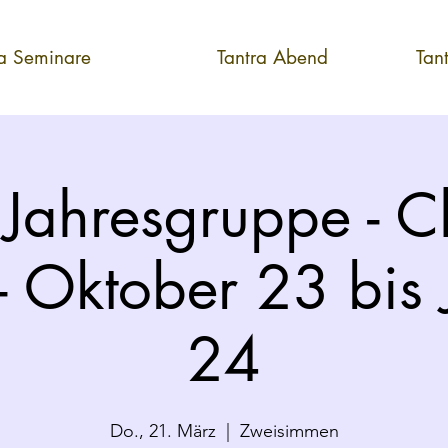
ra Seminare
Tantra Abend
Tan
 Jahresgruppe - C
 - Oktober 23 bis
24
Do., 21. März
  |  
Zweisimmen