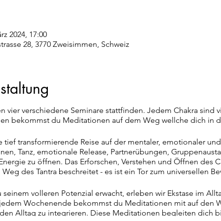
rz 2024, 17:00
rasse 28, 3770 Zweisimmen, Schweiz
staltung
n vier verschiedene Seminare stattfinden. Jedem Chakra sind v
n bekommst du Meditationen auf dem Weg wellche dich in de
 tief transformierende Reise auf der mentaler, emotionaler un
onen, Tanz, emotionale Release, Partnerübungen, Gruppenaus
nergie zu öffnen. Das Erforschen, Verstehen und Öffnen des Ch
 Weg des Tantra beschreitet - es ist ein Tor zum universellen B
einem volleren Potenzial erwacht, erleben wir Ekstase im Allt
h jedem Wochenende bekommst du Meditationen mit auf den We
 den Alltag zu integrieren. Diese Meditationen begleiten dich 