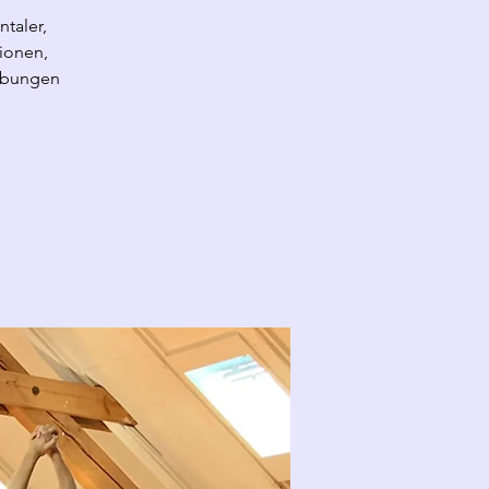
taler,
ionen,
übungen