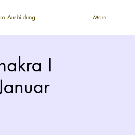
tra Ausbildung
More
hakra I
 Januar