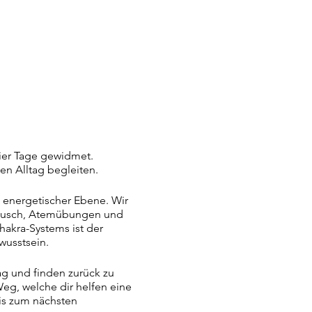
ier Tage gewidmet.
n Alltag begleiten.
d energetischer Ebene. Wir
tausch, Atemübungen und
akra-Systems ist der
ewusstsein.
ag und finden zurück zu
g, welche dir helfen eine
bis zum nächsten