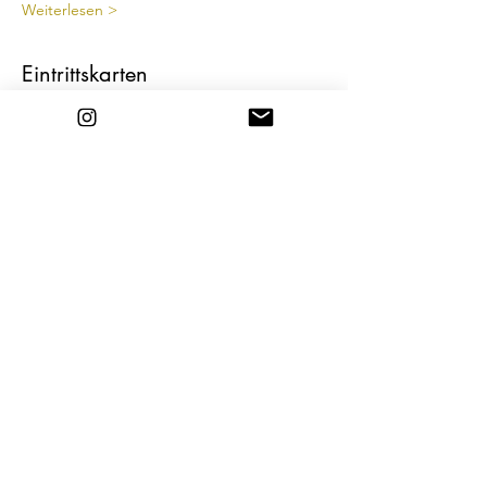
Weiterlesen >
Eintrittskarten
Verkauf beendet
Tickettyp
Retreat (Anzahlung pro Paar).
Mehr Infos
Preis
200,00 CHF
Diese Veranstaltung teilen