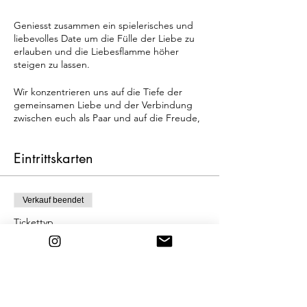
Geniesst zusammen ein spielerisches und
liebevolles Date um die Fülle der Liebe zu
erlauben und die Liebesflamme höher
steigen zu lassen.
Wir konzentrieren uns auf die Tiefe der
gemeinsamen Liebe und der Verbindung
zwischen euch als Paar und auf die Freude,
die die Liebe in eurem Geist und Körper
erzeugt.
Eintrittskarten
Wir nehmen uns bewusst Zeit:
um die energetische Verbindung in
Verkauf beendet
der Beziehung zu vertiefen
Tickettyp
um die Energie der maskulinen und
femininen Polaritäten ins
Tantra Abend für Paare
Gleichgewicht zu bringen
um die Intimität in der Beziehung auf
Mehr Infos
eine neuen Ebene zu erfahren
um die Kunst der Verbindungsrituale
Preis
zu erlernen