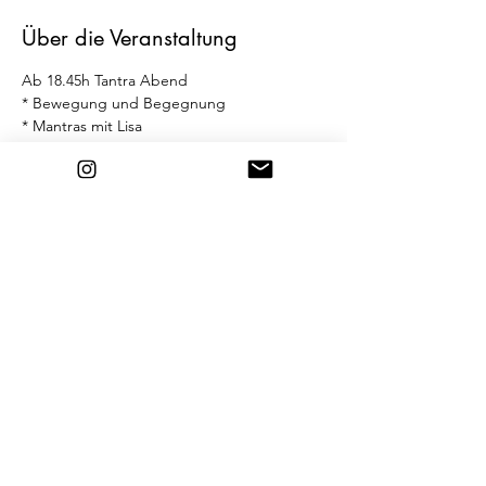
Über die Veranstaltung
Ab 18.45h Tantra Abend
* Bewegung und Begegnung
* Mantras mit Lisa
* Cacao Zeremonie & Freetime
* Herzmeditation
* Entspannung
Weiterlesen >
Diese Veranstaltung teilen