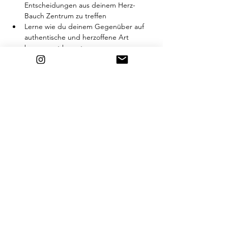
Entscheidungen aus deinem Herz-
Bauch Zentrum zu treffen
Lerne wie du deinem Gegenüber auf 
authentische und herzoffene Art 
begegnest kannst
Wir starten den Abend mit kurzer 
Einführung in die Neo-Tantra Philosophie 
und öffnen danach einen Raum mit 
einfachen Bewegungs- und 
Atemmeditationen. Danach tauchen wir in 
langsame und tiefe tantrische Übungen 
ein; sie sind deine ersten Tools auf dem 
Weg des Tantras.
Weiterlesen >
Diese Veranstaltung teilen