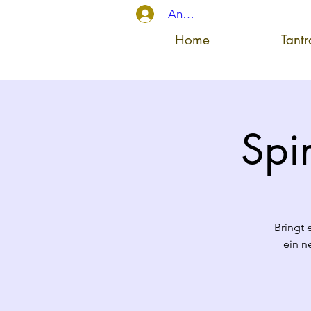
Anmelden
Home
Tant
Spir
Bringt 
ein n