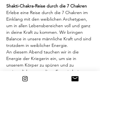
Shakti-Chakra-Reise durch die 7 Chakren
Erlebe eine Reise durch die 7 Chakren im 
Einklang mit den weiblichen Archetypen, 
um in allen Lebensbereichen voll und ganz 
in deine Kraft zu kommen. Wir bringen 
Balance in unsere männliche Kraft und sind 
trotzdem in weiblicher Energie.
An diesem Abend tauchen wir in die 
Energie der Kriegerin ein, um sie in 
unserem Körper zu spüren und zu 
verinnerlichen, um diese Energie bei 
Bedarf an die Oberfläche holen zu können.
❤️
 Wurzelchakra - Die Kriegerin
„Ich bin kraftvoll und verwurzelt“
Sie ist selbstbewusst und mutig
Weiterlesen >