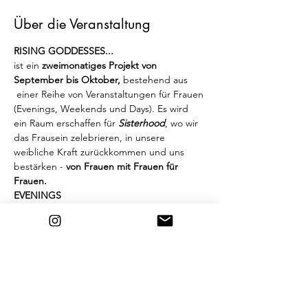
Über die Veranstaltung
RISING GODDESSES...
ist ein 
zweimonatiges Projekt von 
September bis Oktober, 
bestehend aus 
 einer Reihe von Veranstaltungen für Frauen 
(Evenings, Weekends und Days). Es wird 
ein Raum erschaffen für 
Sisterhood
, wo wir 
das Frausein zelebrieren, in unsere 
weibliche Kraft zurückkommen und uns 
bestärken - 
von Frauen mit Frauen für 
Frauen.
EVENINGS
zwei Monate lang jeden Donnerstag im 
Créarte
Hier tun wir alles, was Spass macht: tanzen, 
singen und spielen...
Wir werden uns gegenseitig «upliften» und 
das Leben feiern!
Weiterlesen >