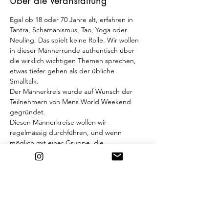
Über die Veranstaltung
Egal ob 18 oder 70 Jahre alt, erfahren in 
Tantra, Schamanismus, Tao, Yoga oder 
Neuling. Das spielt keine Rolle. Wir wollen 
in dieser Männerrunde authentisch über 
die wirklich wichtigen Themen sprechen, 
etwas tiefer gehen als der übliche 
Smalltalk. 
Der Männerkreis wurde auf Wunsch der 
Teilnehmern von Mens World Weekend 
gegründet.
Diesen Männerkreise wollen wir 
regelmässig durchführen, und wenn 
möglich mit einer Gruppe, die 
zusammenwächst, so dass es nicht nur eine 
Entwicklung des Einzelnen, sondern auch 
der Gruppe an sich gibt. Jeder der 
Interesse hat, ist herzlich eingeladen dabei 
zu sein.
Programm:
18.30h Meditation 