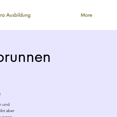
tra Ausbildung
More
brunnen
e
h und
ibt aber
gungen