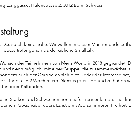
ng Länggasse, Halenstrasse 2, 3012 Bern, Schweiz
staltung
. Das spielt keine Rolle. Wir wollen in dieser Männerrunde authe
etwas tiefer gehen als der übliche Smalltalk.
 Wunsch der Teilnehmern von Mens World in 2018 gegründet. D
n und wenn möglich, mit einer Gruppe, die zusammenwächst, so,
sondern auch der Gruppe an sich gibt. Jeder der Interesse hat, 
reis findet alle 2 Wochen am Dienstag statt. Ab und zu haben 
tten oder Kaltbaden.
ine Stärken und Schwächen noch tiefer kennenlernen. Hier kann
nd deinem Gegenüber üben. Es ist ein Weg zur inneren Freiheit, 
 haben sich Männer um das Feuer versammelt um sich auszutau
 wir gemeinsam Holz für das Feuer und bestimmen einen Feu