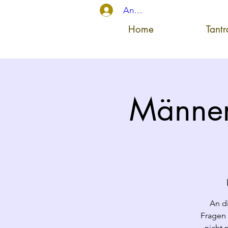
Anmelden
Home
Tant
Männer
An d
Fragen 
nicht