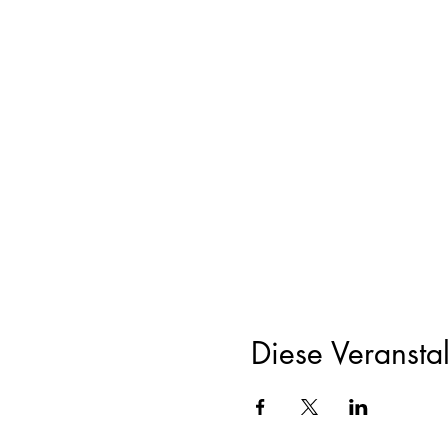
Nach der kurzen Kennenlern
eine Einladung und keine Pf
Der Männerkreis ist offen
Männerkreis hast oder nicht
Programm:
18.30h Eintreffen
19.00h Feuer vorbereiten
19.30h Körperübungen ode
20.30h Austausch
21.30h Abschluss und Snac
Programmanpassung je na
Bei Niederschlag wird der 
Diese Veranstal
Neben dem Männerkreis fin
Mitbringen: