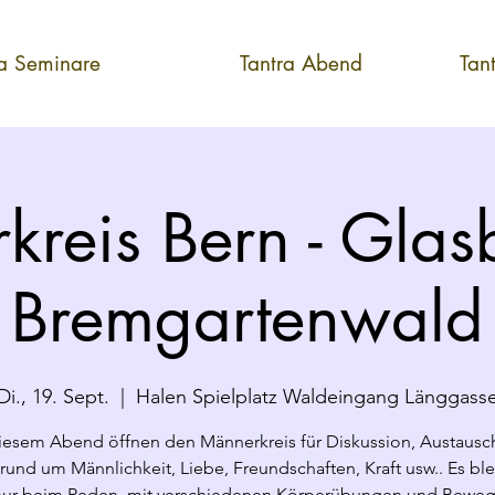
ra Seminare
Tantra Abend
Tan
kreis Bern - Glas
Bremgartenwald
Di., 19. Sept.
  |  
Halen Spielplatz Waldeingang Länggass
iesem Abend öffnen den Männerkreis für Diskussion, Austausc
rund um Männlichkeit, Liebe, Freundschaften, Kraft usw.. Es ble
 nur beim Reden, mit verschiedenen Körperübungen und Bewe