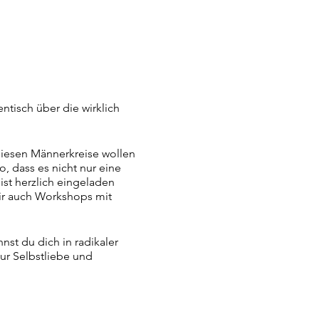
ntisch über die wirklich
iesen Männerkreise wollen
 dass es nicht nur eine
ist herzlich eingeladen
wir auch Workshops mit
st du dich in radikaler
zur Selbstliebe und
schen und auszudrücken. Zu
ermeister für den Abend.