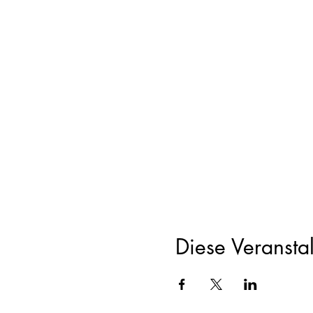
20.30h Austausch
21..30h Abschluss und Sna
Programmanpassung je na
Mitbringen:
Wasserflasche
Kleine Decke oder Badetuch
Wetter passende Kleidung
Passendes Bargeld 30.- CH
Snacks
Treffpunkt 18.30 Uhr beim 
Nr. 20 Länggasse). Hier g
Diese Veranstal
Anreise mit dem Bus: Bom 
noch 2 Minuten in Richtun
Bei Niederschlag wird der 
Der Männerkreis findet im W