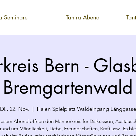
ra Seminare
Tantra Abend
Tan
kreis Bern - Glas
Bremgartenwald
Di., 22. Nov.
  |  
Halen Spielplatz Waldeingang Länggass
iesem Abend öffnen den Männerkreis für Diskussion, Austausc
rund um Männlichkeit, Liebe, Freundschaften, Kraft usw.. Es ble
 nur beim Reden, mit verschiedenen Körperübungen und Bewe