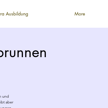
tra Ausbildung
More
brunnen
e
h und
ibt aber
gungen