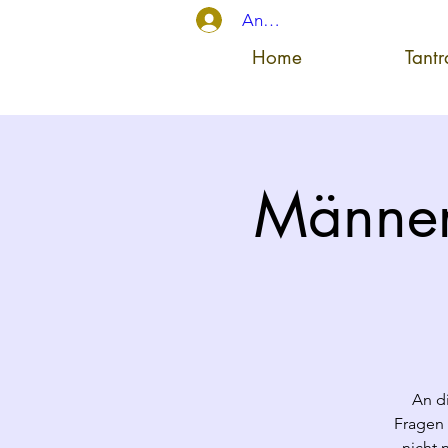
Anmelden
Home
Tant
Männer
An d
Fragen 
nicht