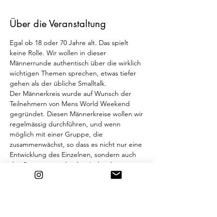
Über die Veranstaltung
Egal ob 18 oder 70 Jahre alt. Das spielt 
keine Rolle. Wir wollen in dieser 
Männerrunde authentisch über die wirklich 
wichtigen Themen sprechen, etwas tiefer 
gehen als der übliche Smalltalk. 
Der Männerkreis wurde auf Wunsch der 
Teilnehmern von Mens World Weekend 
gegründet. Diesen Männerkreise wollen wir 
regelmässig durchführen, und wenn 
möglich mit einer Gruppe, die 
zusammenwächst, so dass es nicht nur eine 
Entwicklung des Einzelnen, sondern auch 
der Gruppe an sich gibt. Jeder der 
Interesse hat, ist herzlich eingeladen dabei 
zu sein.
Programm:
19.00h Ankommen
19.00h Männerkreis Diskussion