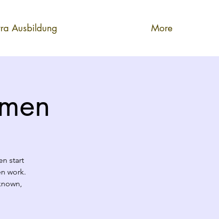
tra Ausbildung
More
omen
en start
en work.
 known,