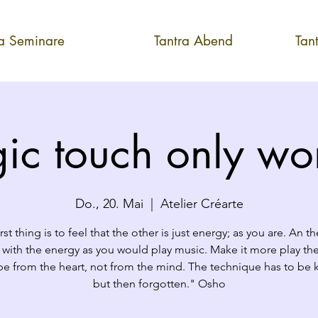
ra Seminare
Tantra Abend
Tan
ic touch only w
Do., 20. Mai
  |  
Atelier Créarte
rst thing is to feel that the other is just energy; as you are. An th
 with the energy as you would play music. Make it more play th
 be from the heart, not from the mind. The technique has to be
but then forgotten." Osho