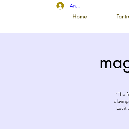
Anmelden
Home
Tant
mag
"The fi
playing
Let it