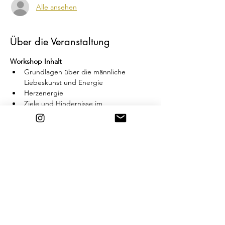
Alle ansehen
Über die Veranstaltung
Workshop Inhalt
Grundlagen über die männliche 
Liebeskunst und Energie
Herzenergie
Ziele und Hindernisse im 
Geschlechtsakt
Sanfte und animalische Seite der Lust
Entspannung, Präsenz und 
Multiorgasmen
Weiterlesen >
Diese Veranstaltung teilen